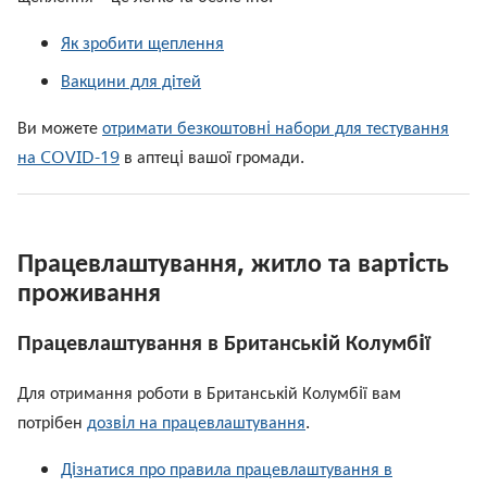
Як зробити щеплення
Вакцини для дітей
Ви можете
отримати безкоштовнi набори для тестування
на COVID-19
в аптецi вашої громади.
Працевлаштування, житло та вартiсть
проживання
Працевлаштування в Британськiй Колумбiї
Для отримання роботи в Британськiй Колумбiї вам
потрiбен
дозвiл на працевлаштування
.
Дiзнатися про правила працевлаштування в