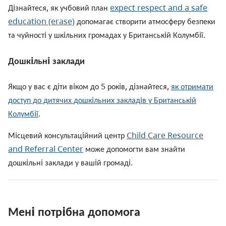
Дiзнайтеся, як учбовий план
expect respect and a safe
education (erase)
допомагає створити атмосферу безпеки
та чуйностi у шкiльних громадах у Британськiй Колумбiї.
Дошкiльнi заклади
Якщо у вас є дiти вiком до 5 рокiв, дiзнайтеся,
як отримати
доступ до дитячих дошкiльних закладiв у Британськiй
Колумбiї
.
Мiсцевий консультацiйний центр
Child Care Resource
and Referral Center
може допомогти вам знайти
дошкiльнi заклади у вашiй громадi.
Менi потрiбна допомога