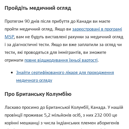
Пройдіть медичний огляд
Протягом 90 днів після прибуття до Канади ви маєте
пройти медичний огляд. Якщо ви
зареєстровані в програмі
MSP
, вам не будуть виставлені рахунки за медичний огляд
і за діагностичні тести. Якщо ви вже заплатили за огляд чи
тести, які проводяться для іммігрантів, ви зможете
отримати
повне відшкодування їхньої вартості
.
Знайти сертифiкованого лiкаря для проходження
медичного огляду
Про Британську Колумбiю
Ласкаво просимо до Британської Колумбiї, Канада. У нашiй
провiнцiї проживає 5,2 мiльйонiв осiб, з них 232 000 це
корiннi мешканцi з числа iндiанських племен аборигенiв