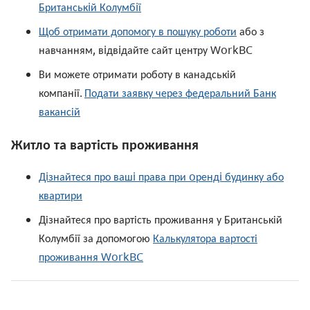
Британськiй Колумбiї
Щоб отримати допомогу в пошуку роботи
або з
навчанням, вiдвiдайте сайт центру WorkBC​​
Ви можете отримати роботу в канадській
компанії.
Подати заявку через федеральний Банк
вакансій
Житло та вартість проживання
Дiзнайтеся про вашi права при oрендi будинку або
квартири
Дізнайтеся про вартість проживання у Британській
Колумбії за допомогою
Калькулятора вартості
проживання WorkBC