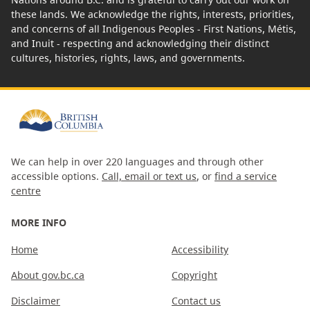
these lands. We acknowledge the rights, interests, priorities,
and concerns of all Indigenous Peoples - First Nations, Métis,
and Inuit - respecting and acknowledging their distinct
cultures, histories, rights, laws, and governments.
We can help in over 220 languages and through other
accessible options.
Call, email or text us
, or
find a service
centre
MORE INFO
Home
Accessibility
About gov.bc.ca
Copyright
Disclaimer
Contact us