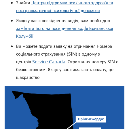
Знайти
Центри підтримки психічного здоров’я та
посттравматичної психологічної допомоги
Якщо у вас є посвiдчення водiя, вам необхiдно
замiнити його на посвiдчення водiя Британської
Колумбiї
Ви можете подати заявку на отримання Номера
соцiального страхування (SIN) в одному з
центрiв
Service Canada
. Отримання номеру SIN є
безкоштовним. Якщо у вас вимагають оплату, це
шахрайство