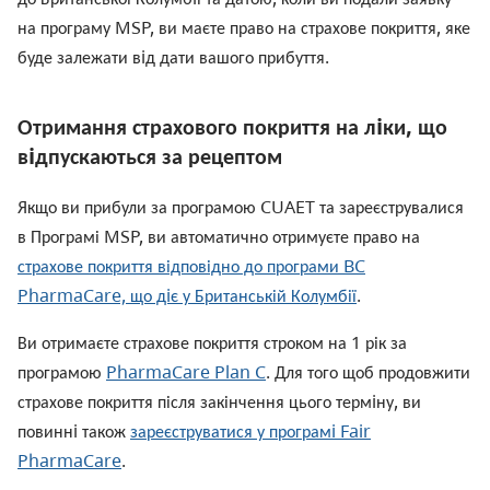
на програму MSP, ви маєте право на страхове покриття, яке
буде залежати вiд дати вашого прибуття.
Отримання страхового покриття на лiки, що
вiдпускаються за рецептом
Якщо ви прибули за програмою CUAET та зареєструвалися
в Програмі MSP, ви автоматично отримуєте право на
страхове покриття відповідно до програми BC
PharmaCare, що дi
є у Британській Колумбії
.
Ви отримаєте страхове покриття строком на 1 рік за
програмою
PharmaCare Plan C
. Для того щоб продовжити
страхове покриття після закінчення цього термiну, ви
повиннi також
зареєструватися у програм
i Fair
PharmaCare
.