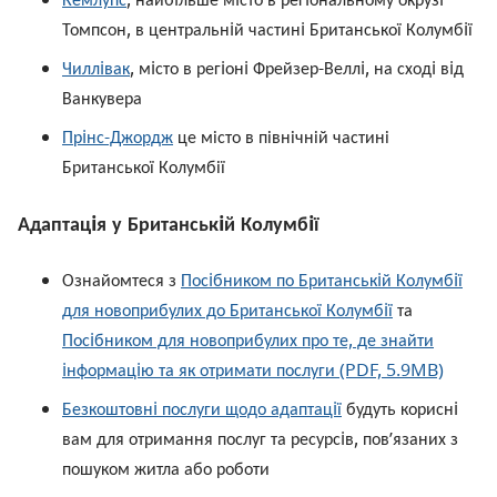
Томпсон, в центральнiй частинi Британської Колумбiї
Чиллiвак
, мiсто в регiонi Фрейзер-Веллi, на сходi вiд
Ванкувера
Прiнс-Джордж
це
місто в північній частині
Британської Колумбії
Адаптацiя у Британськiй Колумбiї
Ознайомтеся з
Посiбником по Британськiй Колумбiї
для новоприбулих до Британської Колумбiї
та
Посiбником для новоприбулих про те, де знайти
iнформацiю та як отримати послуги (PDF, 5.9MB)
Безкоштовнi послуги щодо адаптацiї
будуть кориснi
вам для отримання послуг та ресурсiв, пов’язаних з
пошуком житла або роботи