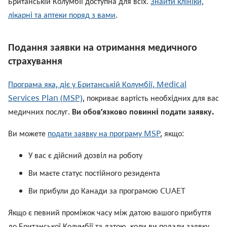
Британськiй Колумбiї доступна для всiх.
Знайти клiнiки,
лiкарнi та аптеки поряд з вами
.
Подання заявки на отримання медичного
страхування
Програма яка, дiє у Британськiй Колумбiї, Medical
Services Plan (
MSP)
, покриває вартiсть необхiдних для вас
медичних послуг.
Ви обов’язково повиннi подати заявку.
Ви можете
подати заявку на програму MSP
, якщо:
У вас є дiйсний дозвiл на роботу
Ви маєте статус постiйного резидента
Ви прибули до Канади за програмою CUAET
Якщо є певний промiжок часу мiж датою вашого прибуття
до Британської Колумбiї та датою, коли ви подали заявку