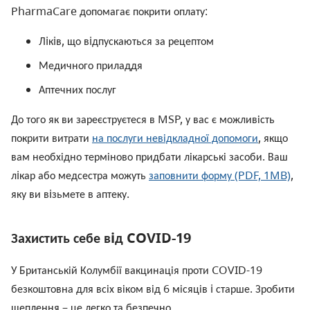
PharmaCare допомагає покрити оплату:
Лiкiв, що вiдпускаються за рецептом
Медичного приладдя
Аптечних послуг
До того як ви зареєструєтеся в MSP, у вас є можливість
покрити витрати
на послуги невідкладної допомоги
, якщо
вам необхідно терміново придбати лікарські засоби. Ваш
лiкар або медсестра можуть
заповнити форму (PDF, 1MB)
,
яку ви вiзьмете в аптеку.
Захистить себе вiд COVID-19
У Британській Колумбії вакцинація проти COVID-19
безкоштовна для всіх віком від 6 місяців i старше. Зробити
щеплення – це легко та безпечно.