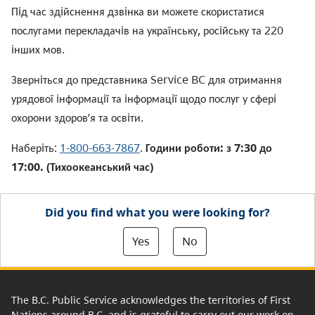
Пiд час здiйснення дзвiнка ви можете скористатися
послугами перекладачiв на українську, росiйську та 220
iнших мов.
Звернiться до представника Service BC для отримання
урядової iнформацiї та iнформацiї щодо послуг у сферi
охорони здоров’я та освiти.
Наберiть:
1-800-663-7867
.
Години роботи: з 7:30 до
17:00. (Тихоокеанський час)
Did you find what you were looking for?
Yes
No
The B.C. Public Service acknowledges the territories of First
Nations around B.C. and is grateful to carry out our work on