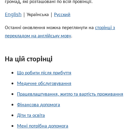
громад, якi розташованi по всiй провiнцiї.
English
| Українська |
Русский
Останнi оновлення можна переглянути на
сторiнцi з
перекладом на англiйську мову
.
На цiй сторiнцi
Що робити пiсля прибуття
Медичне обслуговування
Працевлаштування, житло та вартість проживання
Фiнансова допомога
Дiти та освiта
Менi потрiбна допомога