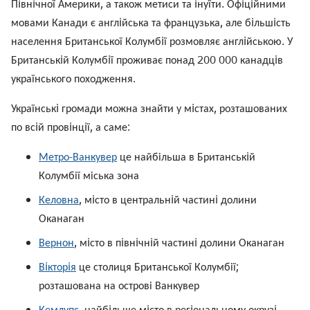
Пiвнiчної Америки, а також метиси та iнуїти. Офiцiйними
мовами Канади є англiйська та французька, але бiльшiсть
населення Британської Колумбiї розмовляє англiйською. У
Британськiй Колумбiї проживає понад 200 000 канадцiв
українського походження.
Українськi громади можна знайти у мiстах, розташованих
по всiй провiнцiї, а саме:
Метро-Ванкувер
це найбільша в Британськiй
Колумбії міська зона
Келовна
, мiсто в центральнiй частинi долини
Оканаган
Вернон
, мiсто в пiвнiчнiй частинi долини Оканаган
Вiкторiя
це
столиця Британської Колумбії;
розташована на острові Ванкувер
Кемлупс
, найбiльше мiсто в регiональному окрузi