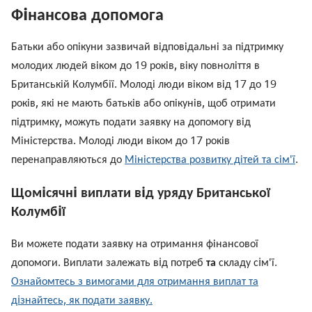
Фiнансова допомога
Батьки або опікуни зазвичай відповідальні за підтримку
молодих людей віком до 19 років, віку повноліття в
Британській Колумбії. Молоді люди віком від 17 до 19
років, які не мають батьків або опікунів, щоб отримати
підтримку, можуть подати заявку на допомогу від
Міністерства. Молоді люди віком до 17 років
перенаправляються до
Міністерства розвитку дітей та сім'ї
.
Щомiсячнi виплати вiд уряду Британської
Колумбiї
Ви можете подати заявку на отримання фінансової
допомоги. Виплати залежать вiд потреб
та
складу сiм'ї.
Ознайомтесь з вимогами для отримання виплат та
дiзнайтесь, як подати заявку.