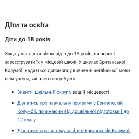
Дiти та освiта
Дiти до 18 рокiв
Якщо у вас є дiти вiком вiд 5 до 18 рокiв, ви повинi
зареєструвати їх у мiсцевiй школi. У школах Британської
Колумбiї надається допомога у вивченнi англiйської мови
всiм учням, якi цього потребують.
Знайти шкiльний округ
у вашiй мiсцевостi
Дiзнатись про навчальну програму у Британськiй
Колумбiї, починаючи вiд дошкiльної пiдготовки i до
12 класу
Дiзнатися про систему освiти в Британськiй Колумбiї