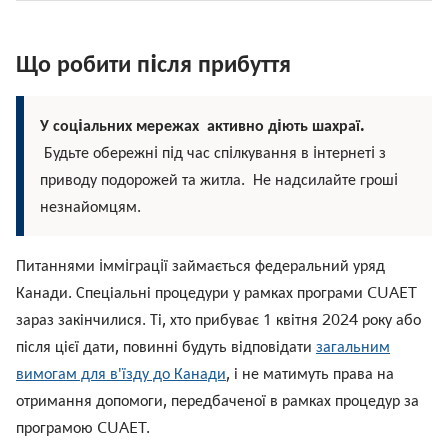
Що робити пiсля прибуття
У соцiальних мережах активно дiють шахраї.
Будьте обережнi пiд час спiлкування в iнтернетi з
приводу подорожей та житла. Не надсилайте грошi
незнайомцям.
Питаннями iммiграцiї займається федеральний уряд
Канади. Спеціальні процедури у рамках програми CUAET
зараз закінчилися. Ті, хто прибуває 1 квітня 2024 року або
після цієї дати, повинні будуть відповідати
загальним
вимогам для в'їзду до Канади
, і не матимуть права на
отримання допомоги, передбаченої в рамках процедур за
програмою CUAET.