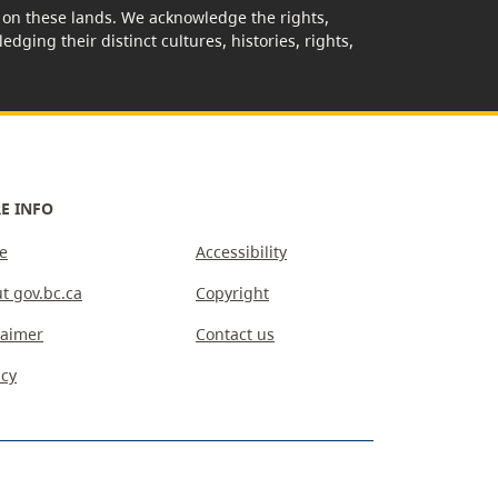
rk on these lands. We acknowledge the rights,
edging their distinct cultures, histories, rights,
E INFO
e
Accessibility
t gov.bc.ca
Copyright
laimer
Contact us
acy