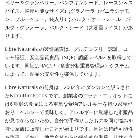
ベリー＆クランベリー、パンプキンシード、レーズン＆ス
パイス。携帯可能なサイズ）;グラノーラ（バニラシナモ
ン、ブルーベリー。袋入り）; バルク・オートミール、バ
ルク・グラノーラ、バルク・シード（大容量サイズ）があ
ります。
Libre Naturals の製造施設は、グルテンフリー認証、コー
シャ認証、安全品質食品（SQF）認証レベル2 を取得して
います。同社はHACCP（危害分析重要管理点）システム
によって、製品の安全性を確保しています。
Libre Naturals の前身は、2002 年にダンカンで設立され
たNonuttin’ Foods です。創業者のアラナ・エリオットに
は6 種類の食品による重篤な食物アレルギーを持つ家族が
おり、ヘルシーで美味しく、アレルギーに配慮した市販品
が見つからないため、自分で手作りしたものを同じ悩みを
持つ家族に販売したことが始まりです。同社は持続可能性
を重視しており、地元企業からの優先的な調達、リサイク