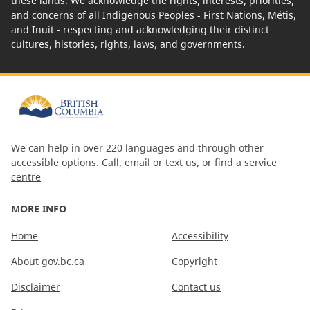
these lands. We acknowledge the rights, interests, priorities,
and concerns of all Indigenous Peoples - First Nations, Métis,
and Inuit - respecting and acknowledging their distinct
cultures, histories, rights, laws, and governments.
We can help in over 220 languages and through other
accessible options.
Call, email or text us
, or
find a service
centre
MORE INFO
Home
Accessibility
About gov.bc.ca
Copyright
Disclaimer
Contact us