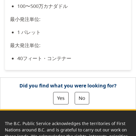
100〜500万カナダドル
最小発注単位:
1 パレット
最大発注単位:
40フィート・コンテナー
Did you find what you were looking for?
Yes
No
The B.C. Public Service acknowledges the territories of First
Nations around B.C. and is grateful to carry out our work on