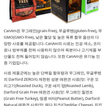
CanAm은 무그레인(grain-free), 무글루텐(gluten-free), 무
GMO(GMO-free), 낮은 혈당 및 높은 육류 함유 옵션의 다
양한 사료를 제공합니다. CanAm의 사료는 인공 색소, 조미
료나 방부제를 전혀 사용하지 않으며 육분이나 고기제품 부
산물도 전혀 들어있지 않습니다. 또한 CanAm은 유기농 인
증 기업입니다.
사료 제품군에는 높은 단백질 함유량과 무그레인, 무글루텐
의 Darford ZERO/G 제한된 성분 애완견 사료(맛: 구운 오
리고기(Roasted Duck), 구운 새끼 양(Roasted Lamb),
Darford Grain Free 애완견 사료(맛: 무그레인 칠면조
(Grain Free Turkey), 땅콩 버터(Peanut Butter), Darford
Natural 애완견 사료(맛: 체다 치즈(Cheddar Cheese), 치킨