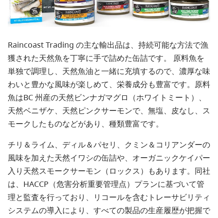
Raincoast Trading の主な輸出品は、持続可能な方法で漁
獲された天然魚を丁寧に手で詰めた缶詰です。 原料魚を
単独で調理し、天然魚油と一緒に充填するので、濃厚な味
わいと豊かな風味が楽しめて、栄養成分も豊富です。原料
魚はBC 州産の天然ビンナガマグロ（ホワイトミート）、
天然ベニザケ、天然ピンクサーモンで、無塩、皮なし、ス
モークしたものなどがあり、種類豊富です。
チリ＆ライム、ディル＆パセリ、クミン＆コリアンダーの
風味を加えた天然イワシの缶詰や、オーガニックケイパー
入り天然スモークサーモン（ロックス）もあります。同社
は、HACCP（危害分析重要管理点）プランに基づいて管
理と監査を行っており、リコールを含むトレーサビリティ
システムの導入により、すべての製品の生産履歴が把握で