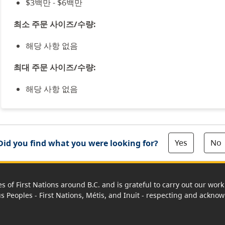
$3백만 - $6백만
최소 주문 사이즈/수량:
해당 사항 없음
최대 주문 사이즈/수량:
해당 사항 없음
Yes
No
Did you find what you were looking for?
es of First Nations around B.C. and is grateful to carry out our wo
us Peoples - First Nations, Métis, and Inuit - respecting and acknowl