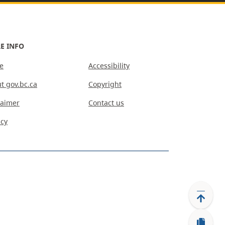
E INFO
e
Accessibility
t gov.bc.ca
Copyright
laimer
Contact us
acy