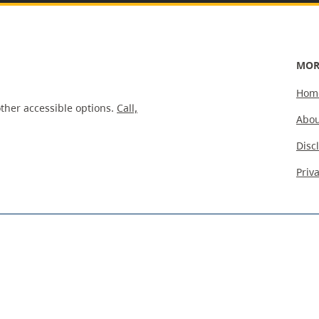
MOR
Hom
ther accessible options.
Call,
Abou
Disc
Priv