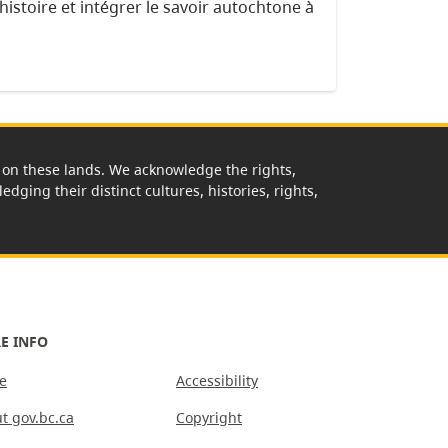
 histoire et intégrer le savoir autochtone à
rk on these lands. We acknowledge the rights,
edging their distinct cultures, histories, rights,
E INFO
e
Accessibility
t gov.bc.ca
Copyright