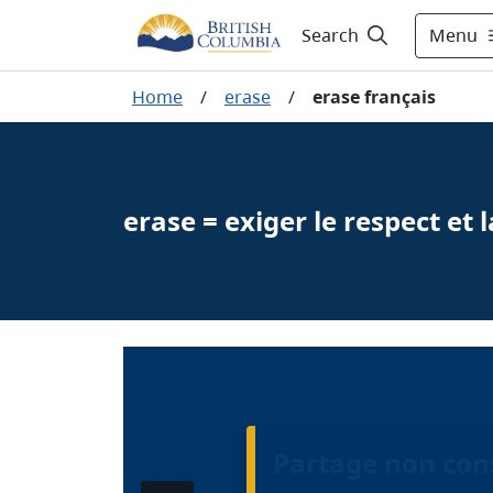
Menu
Search
Home
/
erase
/
erase français
erase = exiger le respect et l
Partage non con