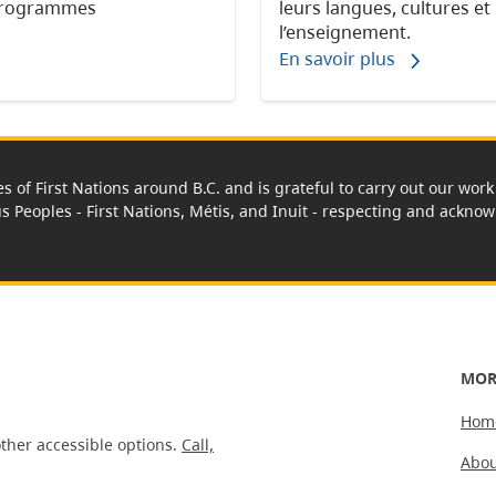
 programmes
leurs langues, cultures et
l’enseignement.
En savoir plus
es of First Nations around B.C. and is grateful to carry out our wo
us Peoples - First Nations, Métis, and Inuit - respecting and acknowl
MOR
Hom
ther accessible options.
Call,
Abou