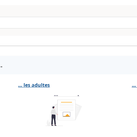
…
… les adultes
… 