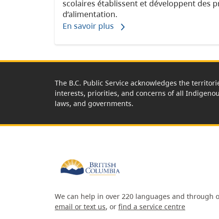
scolaires établissent et développent des
d’alimentation.
En savoir plus
The B.C. Public Service acknowledges the territori
interests, priorities, and concerns of all Indigeno
laws, and governments.
We can help in over 220 languages and through o
email or text us
, or
find a service centre