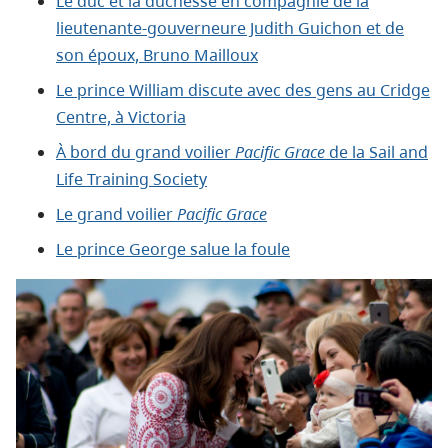
Le duc et la duchesse en compagnie de la
lieutenante‑gouverneure Judith Guichon et de
son époux, Bruno Mailloux
Le prince William discute avec des gens au Cridge
Centre, à Victoria
À bord du grand voilier
Pacific Grace
de la Sail and
Life Training Society
Le grand voilier
Pacific Grace
Le prince George salue la foule