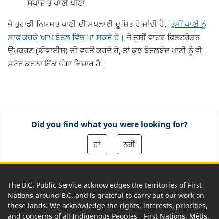
ਸਪਾਜ਼ ਤੋਂ ਪਾਣੀ ਪੀਣਾ
ਜੇ ਤੁਹਾਡੀ ਨਿਯਮਤ ਪਾਣੀ ਦੀ ਸਪਲਾਈ ਦੂਸ਼ਿਤ ਹੋ ਜਾਂਦੀ ਹੈ,
ਤੁਸੀਂ ਪਾਣੀ ਨੂੰ
ਸਾਫ ਕਰਕੇ ਆਪ ਬੋਤਲ ਵਿੱਚ ਪਾ ਸਕਦੇ ਹੋ।
ਜੇ ਤੁਸੀਂ ਵਾਟਰ ਫਿਲਟਰੇਸ਼ਨ
ਉਪਕਰਣ (ਡੀਵਾਈਸ) ਦੀ ਵਰਤੋਂ ਕਰਦੇ ਹੋ, ਤਾਂ ਕੁਝ ਬੋਤਲਬੰਦ ਪਾਣੀ ਨੂੰ ਵੀ
ਸਟੋਰ ਕਰਨਾ ਇੱਕ ਚੰਗਾ ਵਿਚਾਰ ਹੈ।
Did you find what you were looking for?
ਹਾਂ
ਨਹੀਂ
The B.C. Public Service acknowledges the territories of First
Nations around B.C. and is grateful to carry out our work on
these lands. We acknowledge the rights, interests, priorities,
and concerns of all Indigenous Peoples - First Nations, Métis,