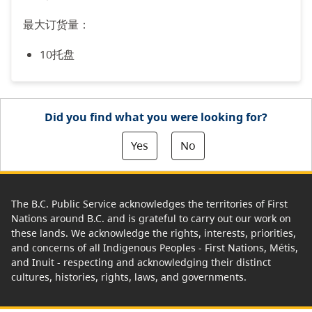
最大订货量：
10托盘
Did you find what you were looking for?
Yes
No
The B.C. Public Service acknowledges the territories of First
Nations around B.C. and is grateful to carry out our work on
these lands. We acknowledge the rights, interests, priorities,
and concerns of all Indigenous Peoples - First Nations, Métis,
and Inuit - respecting and acknowledging their distinct
cultures, histories, rights, laws, and governments.