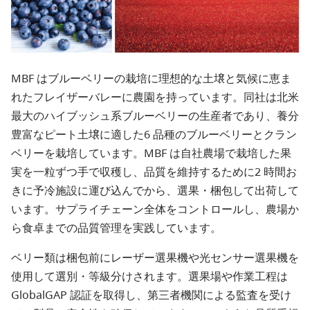
MBF はブルーベリーの栽培に理想的な土壌と気候に恵ま
れたフレイザーバレーに農園を持っています。同社は北米
最大のハイブッシュ系ブルーベリーの生産者であり、養分
豊富なピート土壌に適した6 品種のブルーベリーとクラン
ベリーを栽培しています。MBF は自社農場で栽培した果
実を一粒ずつ手で収穫し、品質を維持するために2 時間お
きに予冷施設に運び込んでから、選果・梱包して出荷して
います。サプライチェーン全体をコントロールし、農場か
ら食卓までの品質管理を実践しています。
ベリー類は梱包前にレーザー選果機や光センサー選果機を
使用して選別・等級分けされます。選果場や作業工程は
GlobalGAP 認証を取得し、第三者機関による監査を受け