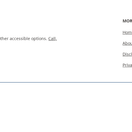
MOR
Hom
ther accessible options.
Call,
Abou
Disc
Priv