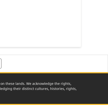
rk on these lands. We acknowledge the rights,
edging their distinct cultures, histories, rights,