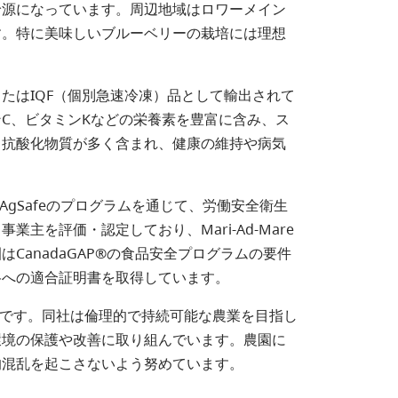
給源になっています。周辺地域はロワーメイン
す。特に美味しいブルーベリーの栽培には理想
たはIQF（個別急速冷凍）品として輸出されて
C、ビタミンKなどの栄養素を豊富に含み、ス
も抗酸化物質が多く含まれ、健康の維持や病気
はAgSafeのプログラムを通じて、労働安全衛生
を評価・認定しており、Mari-Ad-Mare
CanadaGAP®の食品安全プログラムの要件
格への適合証明書を取得しています。
の会社です。同社は倫理的で持続可能な農業を目指し
環境の保護や改善に取り組んでいます。農園に
的混乱を起こさないよう努めています。