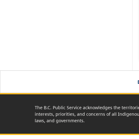
The B.C. Public Service acknowledges the territori
interests, priorities, and concerns of all Indigeno
laws, and governments.