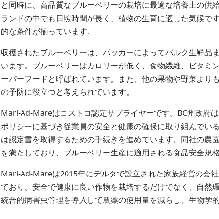
と同時に、高品質なブルーベリーの栽培に最適な培養土の供
ランドの中でも日照時間が長く、植物の生育に適した気候で
的な条件が揃っています。
収穫されたブルーベリーは、パッカーによってバルク生鮮品ま
います。ブルーベリーはカロリーが低く、食物繊維、ビタミン
ーパーフードと呼ばれています。また、他の果物や野菜より
の予防に役立つと考えられています。
Mari-Ad-Mareはコストコ認定サプライヤーです。BC州政府
ポリシーに基づき従業員の安全と健康の確保に取り組んでいる事業主
は認定書を取得するための手続きを進めています。同社の農園は
を満たしており、ブルーベリー生産に適用される食品安全規
Mari-Ad-Mareは2015年にデルタで設立された家族経営
ており、安全で健康に良い作物を栽培するだけでなく、自然
統合的病害虫管理を導入して農薬の使用量を減らし、生物学