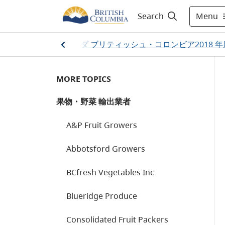
Menu
Search
カナダ ブリティッシュ・コロンビア2018 
Home
/
MORE TOPICS
果物・野菜 輸出業者
A&P Fruit Growers
Abbotsford Growers
BCfresh Vegetables Inc
Blueridge Produce
Consolidated Fruit Packers