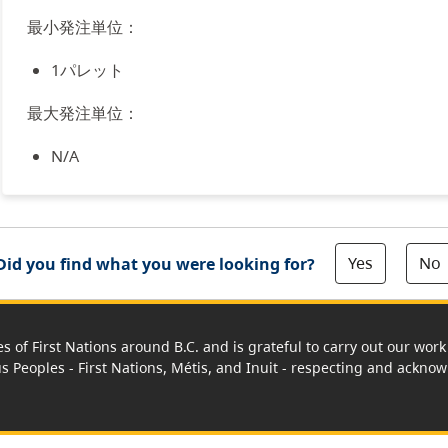
最小発注単位：
1パレット
最大発注単位：
N/A
Yes
No
Did you find what you were looking for?
es of First Nations around B.C. and is grateful to carry out our wo
us Peoples - First Nations, Métis, and Inuit - respecting and acknowl