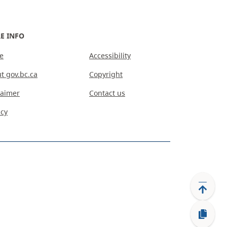
E INFO
e
Accessibility
t gov.bc.ca
Copyright
laimer
Contact us
acy