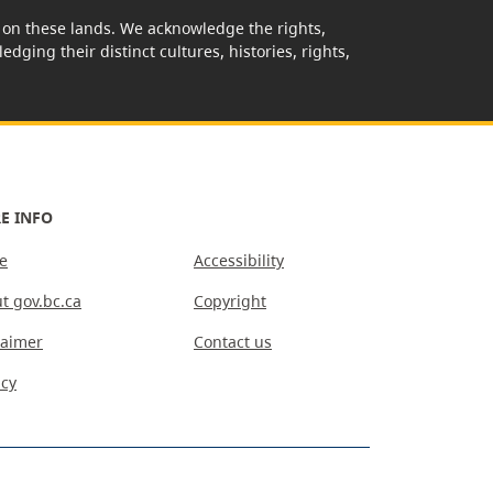
rk on these lands. We acknowledge the rights,
edging their distinct cultures, histories, rights,
E INFO
e
Accessibility
t gov.bc.ca
Copyright
laimer
Contact us
acy