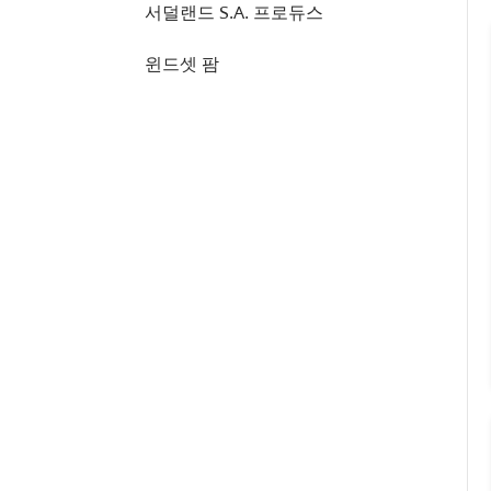
서덜랜드 S.A. 프로듀스
윈드셋 팜