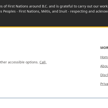
es of First Nations around B.C. and is grateful to carry out our wo
us Peoples - First Nations, Métis, and Inuit - respecting and acknowl
MOR
Hom
ther accessible options.
Call,
Abou
Disc
Priv