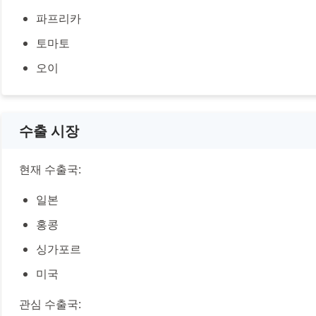
파프리카
토마토
오이
수출 시장
현재 수출국:
일본
홍콩
싱가포르
미국
관심 수출국: